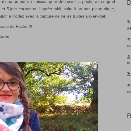
D
 d’eau autour de Laissac pour découvrir la pêche au coup et
 et 5 jolis carpeaux. L’après-midi, suite à un bon pique-nique,
ation à Rodez avec la capture de belles truites arc-en-ciel.
École de Pêche!!!!
d
ntures…
n
n
n