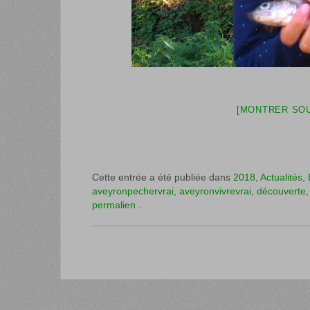
[MONTRER SOU
Cette entrée a été publiée dans
2018
,
Actualités
,
aveyronpechervrai
,
aveyronvivrevrai
,
découverte
permalien
.