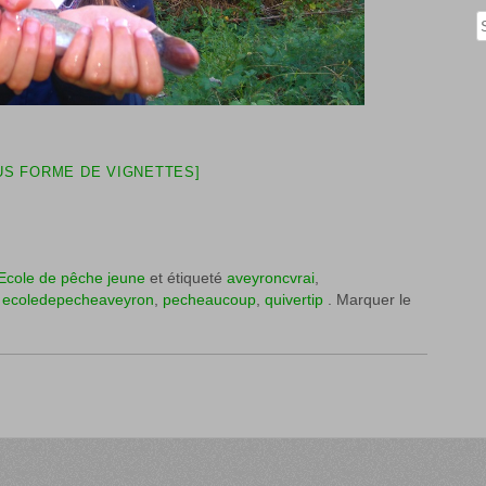
Rech
S FORME DE VIGNETTES]
Ecole de pêche jeune
et étiqueté
aveyroncvrai
,
,
ecoledepecheaveyron
,
pecheaucoup
,
quivertip
. Marquer le