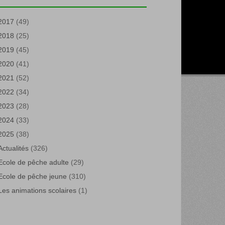
2017
(49)
2018
(25)
2019
(45)
2020
(41)
2021
(52)
2022
(34)
2023
(28)
2024
(33)
2025
(38)
Actualités
(326)
Ecole de pêche adulte
(29)
Ecole de pêche jeune
(310)
Les animations scolaires
(1)