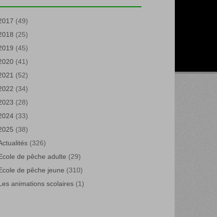
2017
(49)
2018
(25)
2019
(45)
2020
(41)
2021
(52)
2022
(34)
2023
(28)
2024
(33)
2025
(38)
Actualités
(326)
Ecole de pêche adulte
(29)
Ecole de pêche jeune
(310)
Les animations scolaires
(1)