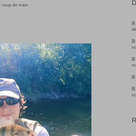
D
re coup de main.
d
n
n
n