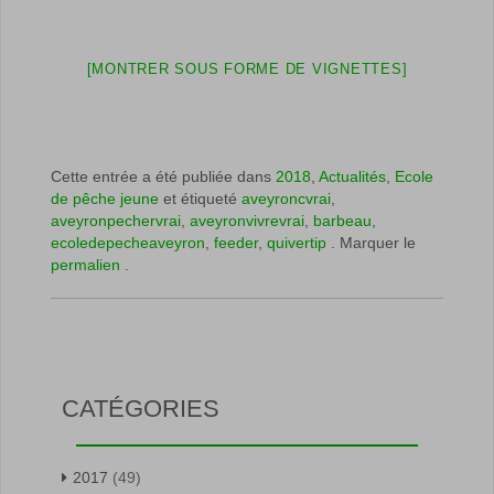
[MONTRER SOUS FORME DE VIGNETTES]
Cette entrée a été publiée dans
2018
,
Actualités
,
Ecole
de pêche jeune
et étiqueté
aveyroncvrai
,
aveyronpechervrai
,
aveyronvivrevrai
,
barbeau
,
ecoledepecheaveyron
,
feeder
,
quivertip
. Marquer le
permalien
.
CATÉGORIES
2017
(49)