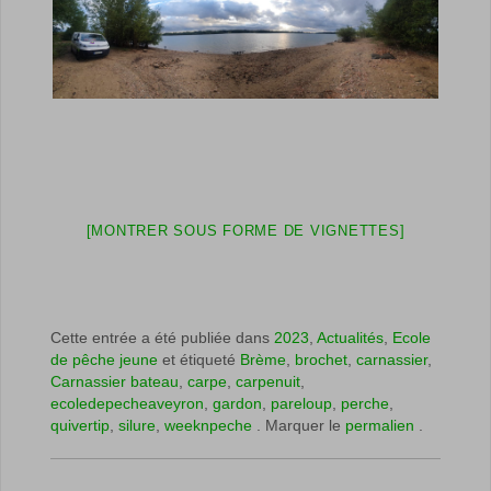
[MONTRER SOUS FORME DE VIGNETTES]
Cette entrée a été publiée dans
2023
,
Actualités
,
Ecole
de pêche jeune
et étiqueté
Brème
,
brochet
,
carnassier
,
Carnassier bateau
,
carpe
,
carpenuit
,
ecoledepecheaveyron
,
gardon
,
pareloup
,
perche
,
quivertip
,
silure
,
weeknpeche
. Marquer le
permalien
.