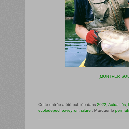
[MONTRER SOU
Cette entrée a été publiée dans
2022
,
Actualités
,
ecoledepecheaveyron
,
silure
. Marquer le
permal