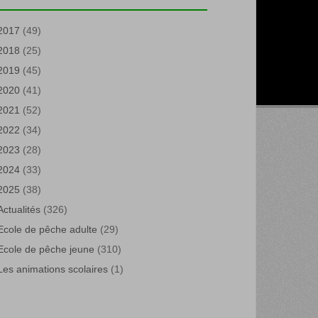
2017
(49)
2018
(25)
2019
(45)
2020
(41)
2021
(52)
2022
(34)
2023
(28)
2024
(33)
2025
(38)
Actualités
(326)
Ecole de pêche adulte
(29)
Ecole de pêche jeune
(310)
Les animations scolaires
(1)