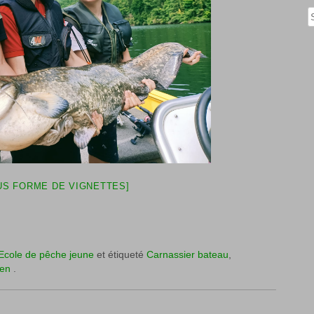
Rech
S FORME DE VIGNETTES]
Ecole de pêche jeune
et étiqueté
Carnassier bateau
,
ien
.