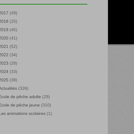
2017
(49)
2018
(25)
2019
(45)
2020
(41)
2021
(52)
2022
(34)
2023
(28)
2024
(33)
2025
(38)
Actualités
(326)
Ecole de pêche adulte
(29)
Ecole de pêche jeune
(310)
Les animations scolaires
(1)