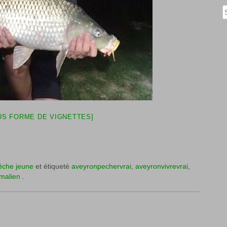
Rech
S FORME DE VIGNETTES]
êche jeune
et étiqueté
aveyronpechervrai
,
aveyronvivrevrai
,
malien
.