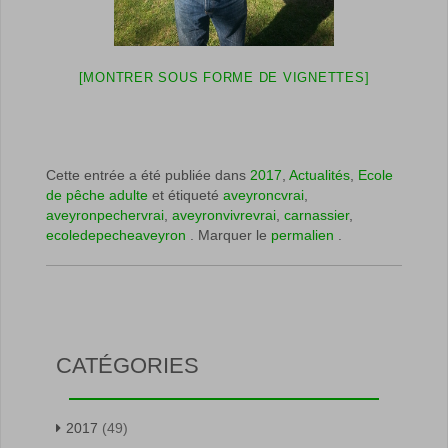
[MONTRER SOUS FORME DE VIGNETTES]
Cette entrée a été publiée dans
2017
,
Actualités
,
Ecole
de pêche adulte
et étiqueté
aveyroncvrai
,
aveyronpechervrai
,
aveyronvivrevrai
,
carnassier
,
ecoledepecheaveyron
. Marquer le
permalien
.
CATÉGORIES
2017
(49)