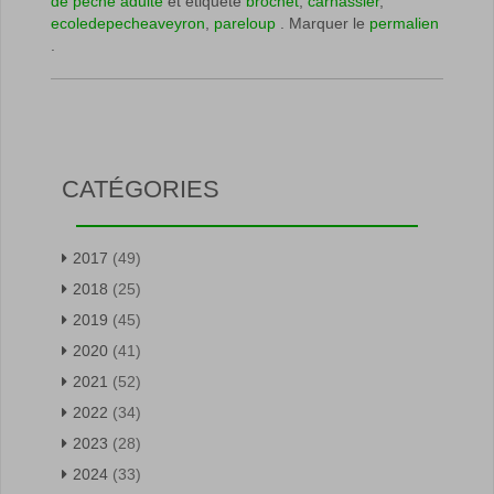
de pêche adulte
et étiqueté
brochet
,
carnassier
,
ecoledepecheaveyron
,
pareloup
. Marquer le
permalien
.
CATÉGORIES
2017
(49)
2018
(25)
2019
(45)
2020
(41)
2021
(52)
2022
(34)
2023
(28)
2024
(33)