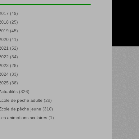
2017
(49)
2018
(25)
2019
(45)
2020
(41)
2021
(52)
2022
(34)
2023
(28)
2024
(33)
2025
(38)
Actualités
(326)
Ecole de pêche adulte
(29)
Ecole de pêche jeune
(310)
Les animations scolaires
(1)