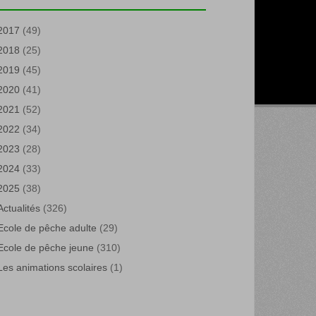
2017
(49)
2018
(25)
2019
(45)
2020
(41)
2021
(52)
2022
(34)
2023
(28)
2024
(33)
2025
(38)
Actualités
(326)
Ecole de pêche adulte
(29)
Ecole de pêche jeune
(310)
Les animations scolaires
(1)