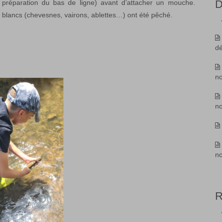
D
 préparation du bas de ligne) avant d’attacher un mouche.
es blancs (chevesnes, vairons, ablettes…) ont été pêché.
d
n
n
n