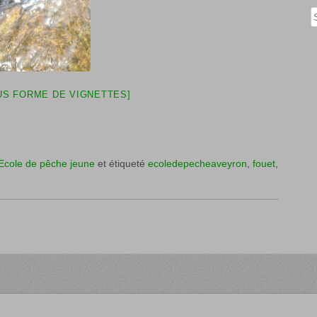
Rech
S FORME DE VIGNETTES]
Ecole de pêche jeune
et étiqueté
ecoledepecheaveyron
,
fouet
,