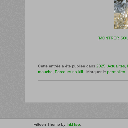
[MONTRER SOU
Cette entrée a été publiée dans
2025
,
Actualités
,
mouche
,
Parcours no-kill
. Marquer le
permalien
.
Fifteen Theme by
InkHive
.