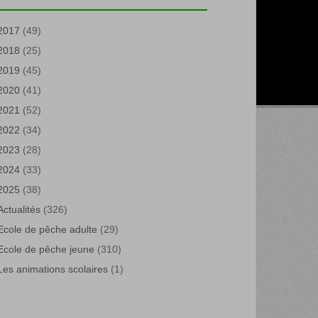
2017
(49)
2018
(25)
2019
(45)
2020
(41)
2021
(52)
2022
(34)
2023
(28)
2024
(33)
2025
(38)
Actualités
(326)
Ecole de pêche adulte
(29)
Ecole de pêche jeune
(310)
Les animations scolaires
(1)