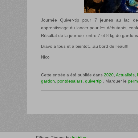
Journée Quiver-tip pour 7 jeunes au lac 
apprentissage du lancer pour les débutants, confe
Résultat de la journée: entre 7 et 8 kg de gardons
Bravo à tous et à bientôt…au bord de l’eau!!!
Nico
Cette entrée a été publiée dans
2020
,
Actualités
,
gardon
,
pontdesalars
,
quivertip
. Marquer le
perm
Fifteen Theme by
InkHive
.