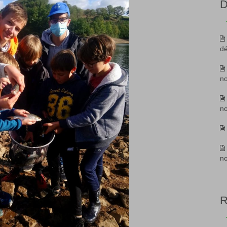
D
d
n
n
n