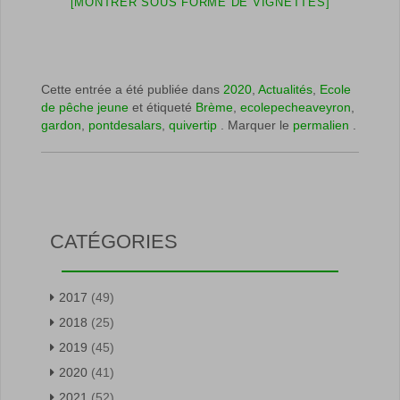
[MONTRER SOUS FORME DE VIGNETTES]
Cette entrée a été publiée dans
2020
,
Actualités
,
Ecole
de pêche jeune
et étiqueté
Brème
,
ecolepecheaveyron
,
gardon
,
pontdesalars
,
quivertip
. Marquer le
permalien
.
CATÉGORIES
2017
(49)
2018
(25)
2019
(45)
2020
(41)
2021
(52)