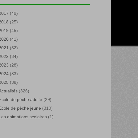
2017
(49)
2018
(25)
2019
(45)
2020
(41)
2021
(52)
2022
(34)
2023
(28)
2024
(33)
2025
(38)
Actualités
(326)
Ecole de pêche adulte
(29)
Ecole de pêche jeune
(310)
Les animations scolaires
(1)