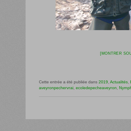
[MONTRER SOU
Cette entrée a été publiée dans
2019
,
Actualités
,
aveyronpechervrai
,
ecoledepecheaveyron
,
Nymp