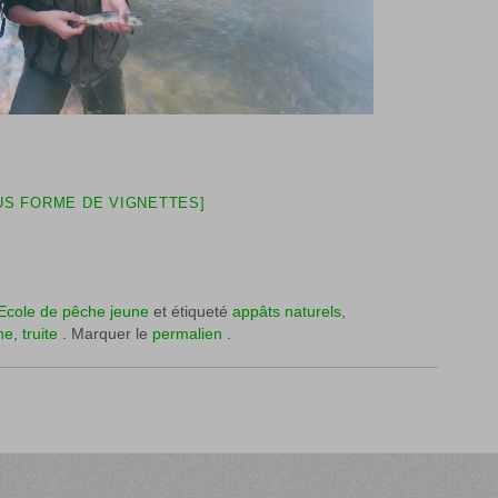
S FORME DE VIGNETTES]
Ecole de pêche jeune
et étiqueté
appâts naturels
,
he
,
truite
. Marquer le
permalien
.