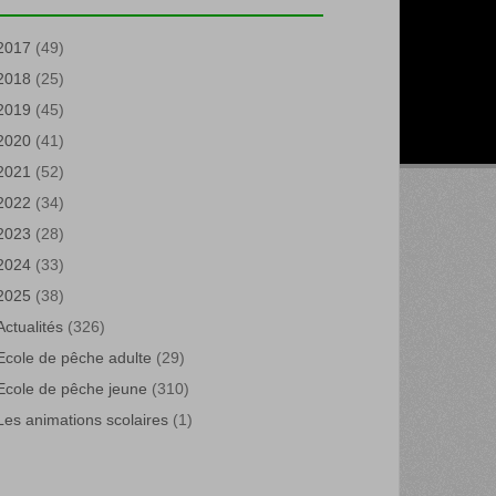
2017
(49)
2018
(25)
2019
(45)
2020
(41)
2021
(52)
2022
(34)
2023
(28)
2024
(33)
2025
(38)
Actualités
(326)
Ecole de pêche adulte
(29)
Ecole de pêche jeune
(310)
Les animations scolaires
(1)