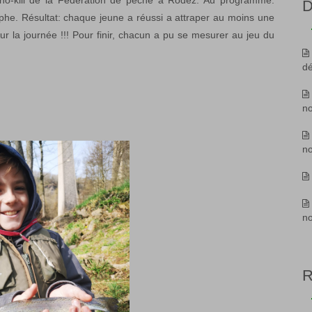
s no-kill de la Fédération de pêche à Rodez. Au programme:
D
phe. Résultat: chaque jeune a réussi a attraper au moins une
sur la journée !!! Pour finir, chacun a pu se mesurer au jeu du
d
n
n
n