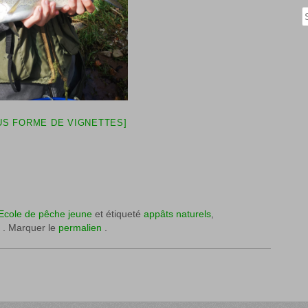
Rech
S FORME DE VIGNETTES]
Ecole de pêche jeune
et étiqueté
appâts naturels
,
. Marquer le
permalien
.