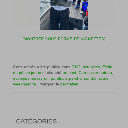
[MONTRER SOUS FORME DE VIGNETTES]
Cette entrée a été publiée dans
2022
,
Actualités
,
Ecole
de pêche jeune
et étiqueté
brochet
,
Carnassier bateau
,
ecolepecheaveyron
,
pareloup
,
perche
,
sandre
,
silure
,
weeknpeche
. Marquer le
permalien
.
CATÉGORIES